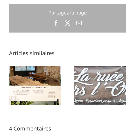
Partagez la page
Facebook
X
Email
Articles similaires
Visite de RCF à la
Randonnée
chapelle Notre-
Dame de Nize
4 Commentaires