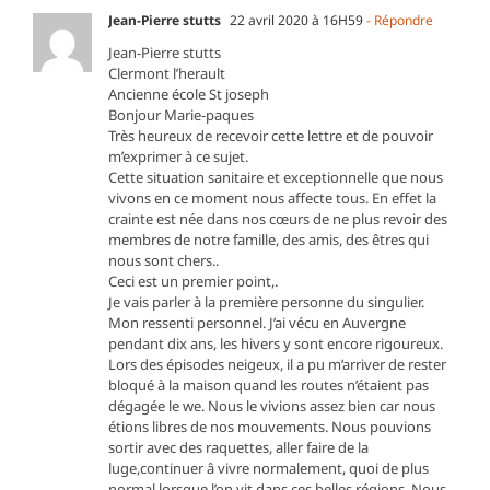
Jean-Pierre stutts
22 avril 2020 à 16H59
- Répondre
Jean-Pierre stutts
Clermont l’herault
Ancienne école St joseph
Bonjour Marie-paques
Très heureux de recevoir cette lettre et de pouvoir
m’exprimer à ce sujet.
Cette situation sanitaire et exceptionnelle que nous
vivons en ce moment nous affecte tous. En effet la
crainte est née dans nos cœurs de ne plus revoir des
membres de notre famille, des amis, des êtres qui
nous sont chers..
Ceci est un premier point,.
Je vais parler à la première personne du singulier.
Mon ressenti personnel. J’ai vécu en Auvergne
pendant dix ans, les hivers y sont encore rigoureux.
Lors des épisodes neigeux, il a pu m’arriver de rester
bloqué à la maison quand les routes n’étaient pas
dégagée le we. Nous le vivions assez bien car nous
étions libres de nos mouvements. Nous pouvions
sortir avec des raquettes, aller faire de la
luge,continuer â vivre normalement, quoi de plus
normal lorsque l’on vit dans ces belles régions. Nous