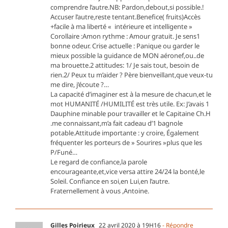
comprendre l’autre.NB: Pardon,debout,si possible.!
Accuser l’autre,reste tentant.Benefice( fruits)Accès
+facile à ma liberté « intérieure et intelligente »
Corollaire :Amon rythme : Amour gratuit. Je sens1
bonne odeur. Crise actuelle : Panique ou garder le
mieux possible la guidance de MON aéronef,ou..de
ma brouette.2 attitudes: 1/ Je sais tout, besoin de
rien.2/ Peux tu m’aider ? Père bienveillant,que veux-tu
me dire, j’écoute ?…
La capacité d’imaginer est à la mesure de chacun,et le
mot HUMANITÉ /HUMILITÉ est très utile. Ex: J’avais 1
Dauphine minable pour travailler et le Capitaine Ch.H
.me connaissant,m’a fait cadeau d’1 bagnole
potable.Attitude importante : y croire, Également
fréquenter les porteurs de » Sourires »plus que les
P/Funé…
Le regard de confiance,la parole
encourageante,et,vice versa attire 24/24 la bonté,le
Soleil. Confiance en soi,en Lui,en l’autre.
Fraternellement à vous ,Antoine.
Gilles Poirieux
22 avril 2020 à 19H16
- Répondre