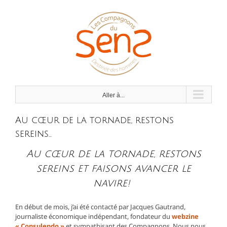
Passer
au
contenu
Aller à...
Au cœur de la tornade, restons
sereins…
Au cœur de la tornade, restons
sereins et faisons avancer le
navire!
En début de mois, j’ai été contacté par Jacques Gautrand,
journaliste économique indépendant, fondateur du
webzine
« Consulendo »
et sympathisant des Compagnons. Nous nous