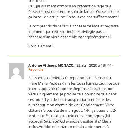
Très beau !
Oui, j’ai vraiment compris en prenant de l’âge que
l’essentiel est de prendre soin de l’autre. On se sait pas
ça lorsqu’on est jeune. En tout cas pas suffisamment !
Je comprends de ce fait la richesse de l’âge et regrette
vraiment que cette société ne privilégie pas la
richesse d’un vivre ensemble inter générationnel.
Cordialement !
Antoine Althaus, MONACO.
22 avril 2020 à 18H44
-
Répondre
En lisant la dernière « Compagnons du Sens » du
Frère Marie Pâques dans les Gdes lignes,voici …ce que
je crois ,pouvoir répondre .Reponse extrait de mon
vécu uniquement. Je précise cela pour dire que dans
ces mots il y a de la « transpiration » et l’aide des
autres sur mon chemin de vie.: Confinement :Vivre
clôturé n’a pas été de mon goût. 1/Physiquement 2/
Moi,..l’autrès..moi, la taupinière x montagnes.(lui
accorder SA place) Gd exercice d’eqilibriste/ Clash
inclus.Antidote: Je m’apprends à pardonner et à