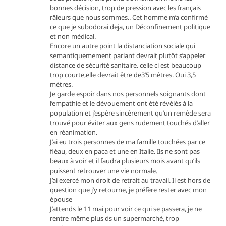
bonnes décision, trop de pression avec les français
râleurs que nous sommes.. Cet homme m’a confirmé
ce que je subodorai deja, un Déconfinement politique
et non médical.
Encore un autre point la distanciation sociale qui
semantiquemement parlant devrait plutôt s’appeler
distance de sécurité sanitaire. celle ci est beaucoup
trop courte,elle devrait être de3’5 mètres. Oui 3,5
mètres.
Je garde espoir dans nos personnels soignants dont
l’empathie et le dévouement ont été révélés à la
population et j’espère sincèrement qu’un remède sera
trouvé pour éviter aux gens rudement touchés d’aller
en réanimation.
J’ai eu trois personnes de ma famille touchées par ce
fléau, deux en paca et une en Italie. Ils ne sont pas
beaux à voir et il faudra plusieurs mois avant qu’ils
puissent retrouver une vie normale.
J’ai exercé mon droit de retrait au travail. Il est hors de
question que j’y retourne, je préfère rester avec mon
épouse
J’attends le 11 mai pour voir ce qui se passera, je ne
rentre même plus ds un supermarché, trop