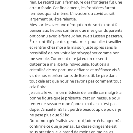
rien. Le retard sur la fermeture des frontières fut une
erreur fatale. Car finalement, les frontières furent
fermées quand même. L’invasion du covid aurait
largement pu être ralentie.
Mes sorties avec une dérogation de sortie m’ont fait
penser aux heures sombres que mes grands parents
ont connu avec le fameux hausweis Lassen passeren.
Être contrôlé par des gendarmes pour aller travailler
et rentrer chez moi à la maison juste après sans la
possibilité de pouvoir aller m’oxygèner comme bon
me semble. Comment dire j’ai eu un ressenti
d’atteinte à ma liberté individuelle. Tout cela a
cristallisé de ma part une défiance et méfiance vis à
vis de nos représentants de l’executif. Le pire dans
tout cela est que nous ne savons pas comment tout
cela finira.
Je suis allé voir mon médecin de famille car malgré la
bonne figure que je présente, c’est un masque pour
tenter de rassurer mon épouse mais elle n’est pas
dupe. L’anxiété m’a fait perdre beaucoup de poids, je
ne pèse plus que 52 kg.
Donc mon généraliste avec qui j’adore échanger m’a
confirmé ce que je pensai. La classe dirigeante est
sous pression, elle prend de moins en moins les