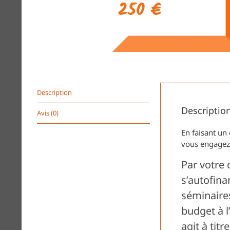
Description
Descriptio
Avis (0)
En faisant un
vous engagez 
Par votre
s’autofina
séminaire
budget à l
agit à titr