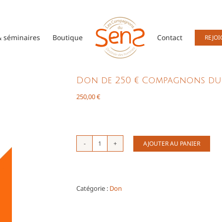
 séminaires
Boutique
Contact
REJOI
Don de 250 € Compagnons du
250,00
€
AJOUTER AU PANIER
quantité
de
Don
de
250
Catégorie :
Don
€
Compagnons
du