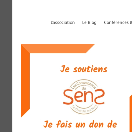
Passer
au
contenu
L’association
Le Blog
Conférences &